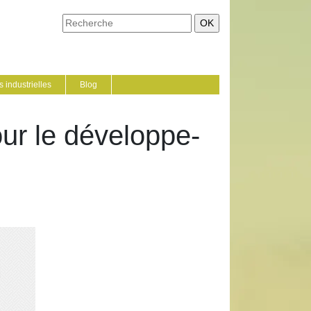
 industrielles
Blog
our le dévelop­pe­